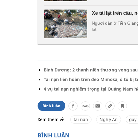
Xe tải lật trên cầu,
Người dân ở Tiền Giang
lật.
Bình Dương: 2 thanh niên thương vong sau 
Tai nạn liên hoàn trên đèo Mimosa, ô tô bị 
4 vụ tai nạn nghiêm trọng tại Quảng Nam hầu
Bình luận
Xem thêm về:
tai nạn
Nghệ An
gây 