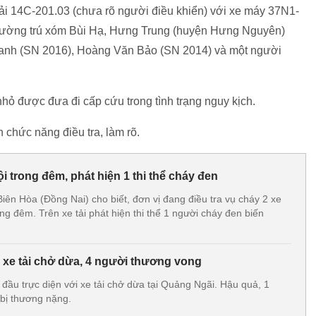
tải 14C-201.03 (chưa rõ người điều khiển) với xe máy 37N1-
thường trú xóm Bùi Hạ, Hưng Trung (huyện Hưng Nguyên)
Oanh (SN 2016), Hoàng Văn Bảo (SN 2014) và một người
hỏ được đưa đi cấp cứu trong tình trạng nguy kịch.
chức năng điều tra, làm rõ.
ội trong đêm, phát hiện 1 thi thể cháy đen
iên Hòa (Đồng Nai) cho biết, đơn vị đang điều tra vụ cháy 2 xe
ong đêm. Trên xe tải phát hiện thi thể 1 người cháy đen biến
 xe tải chở dừa, 4 người thương vong
đầu trực diện với xe tải chở dừa tại Quảng Ngãi. Hậu quả, 1
 bị thương nặng.