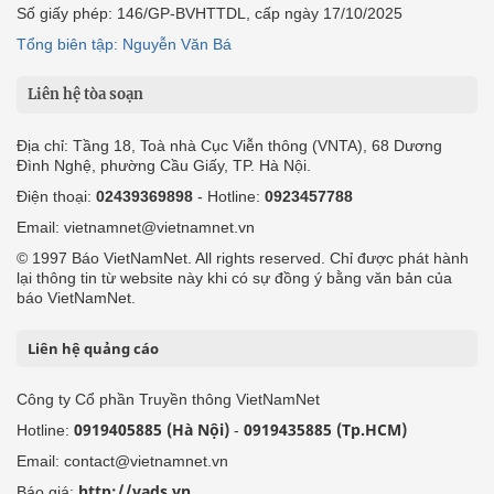
Số giấy phép: 146/GP-BVHTTDL, cấp ngày 17/10/2025
Tổng biên tập: Nguyễn Văn Bá
Liên hệ tòa soạn
Địa chỉ: Tầng 18, Toà nhà Cục Viễn thông (VNTA), 68 Dương
Đình Nghệ, phường Cầu Giấy, TP. Hà Nội.
Điện thoại:
02439369898
- Hotline:
0923457788
Email: vietnamnet@vietnamnet.vn
© 1997 Báo VietNamNet. All rights reserved. Chỉ được phát hành
lại thông tin từ website này khi có sự đồng ý bằng văn bản của
báo VietNamNet.
Liên hệ quảng cáo
Công ty Cổ phần Truyền thông VietNamNet
0919405885 (Hà Nội)
0919435885 (Tp.HCM)
Hotline:
-
Email: contact@vietnamnet.vn
http://vads.vn
Báo giá: