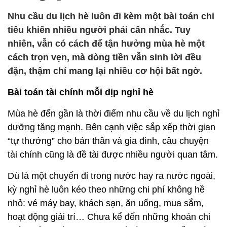
Nhu cầu du lịch hè luôn đi kèm một bài toán chi
tiêu khiến nhiều người phải cân nhắc. Tuy
nhiên, vẫn có cách để tận hưởng mùa hè một
cách trọn vẹn, mà dòng tiền vẫn sinh lời đều
đặn, thậm chí mang lại nhiều cơ hội bất ngờ.
Bài toán tài chính mỗi dịp nghỉ hè
Mùa hè đến gần là thời điểm nhu cầu về du lịch nghỉ
dưỡng tăng mạnh. Bên cạnh việc sắp xếp thời gian
“tự thưởng” cho bản thân và gia đình, câu chuyện
tài chính cũng là đề tài được nhiều người quan tâm.
Dù là một chuyến đi trong nước hay ra nước ngoài,
kỳ nghỉ hè luôn kéo theo những chi phí không hề
nhỏ: vé máy bay, khách sạn, ăn uống, mua sắm,
hoạt động giải trí… Chưa kể đến những khoản chi