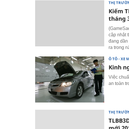
THỊ TRƯỜ
Kiếm T
tháng 
(GameSao)
cập nhật 
đang dần 
ra trong 
Ô TÔ - XE 
Kinh ng
Việc chuẩ
an toàn tro
THỊ TRƯỜ
TLBB3D
mới 20