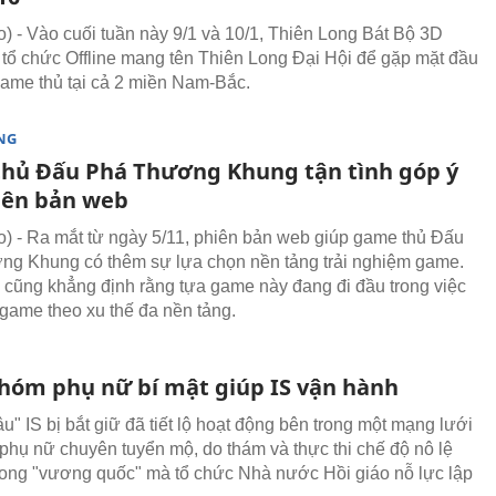
 - Vào cuối tuần này 9/1 và 10/1, Thiên Long Bát Bộ 3D
 tổ chức Offline mang tên Thiên Long Đại Hội để gặp mặt đầu
ame thủ tại cả 2 miền Nam-Bắc.
NG
hủ Đấu Phá Thương Khung tận tình góp ý
iên bản web
 - Ra mắt từ ngày 5/11, phiên bản web giúp game thủ Đấu
g Khung có thêm sự lựa chọn nền tảng trải nghiệm game.
 cũng khẳng định rằng tựa game này đang đi đầu trong việc
game theo xu thế đa nền tảng.
nhóm phụ nữ bí mật giúp IS vận hành
u" IS bị bắt giữ đã tiết lộ hoạt động bên trong một mạng lưới
phụ nữ chuyên tuyển mộ, do thám và thực thi chế độ nô lệ
trong "vương quốc" mà tổ chức Nhà nước Hồi giáo nỗ lực lập