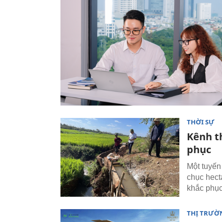
THỜI SỰ
Kênh th
phục
Một tuyến
chục hect
khắc phục
THỊ TRƯỜ