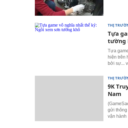
THỊ TRƯỜ
Tựa ga
tường 
Tựa game 
hiện trên
bởi sự... 
THỊ TRƯỜ
9K Tru
Nam
(GameSao)
gửi thông
vận hành 