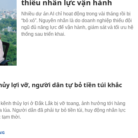
thiếu nhân lực vận hành
Nhiều dự án AI chỉ hoạt động trong vài tháng rồi bị
“bỏ xó”. Nguyên nhân là do doanh nghiệp thiếu đội
ngũ đủ năng lực để vận hành, giám sát và tối ưu hệ
thống sau triển khai.
ủy lợi vỡ, người dân tự bỏ tiền túi khắc
 kênh thủy lợi ở Đắk Lắk bị vỡ toang, ảnh hưởng tới hàng
a lúa. Người dân đã phải tự bỏ tiền túi, huy động nhân lực
 tạm thời.
NG