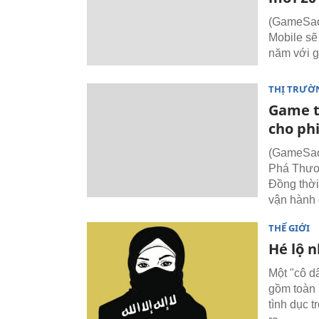
(GameSao)
Mobile sẽ
năm với g
THỊ TRƯỜ
Game t
cho ph
(GameSao)
Phá Thươn
Đồng thời
vận hành 
THẾ GIỚI
Hé lộ 
Một "cô dâ
gồm toàn 
tình dục 