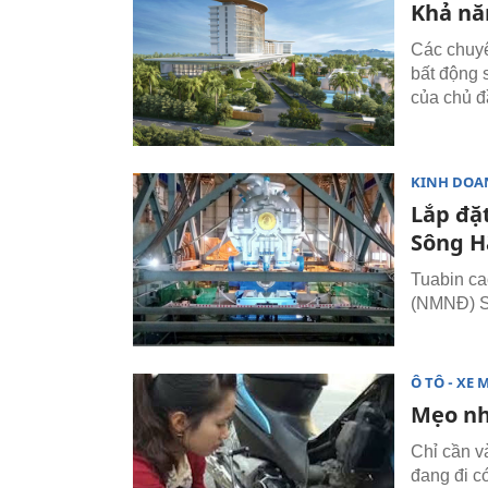
Khả nă
Các chuyê
bất động 
của chủ đ
KINH DOA
Lắp đặ
Sông H
Tuabin ca
(NMNĐ) S
Ô TÔ - XE 
Mẹo nh
Chỉ cần v
đang đi c