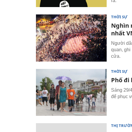
ra.
THỜI SỰ
Nghìn 
nhất V
Người dân
quan, ghi
cửa.
THỜI SỰ
Phố đi
Sáng 29/4
để phục v
THỊ TRƯỜ