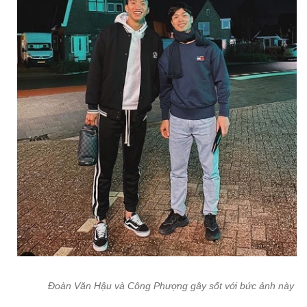
Đoàn Văn Hậu và Công Phượng gây sốt với bức ảnh này