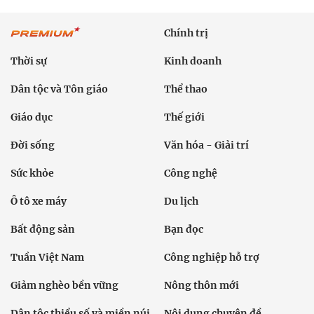
Chính trị
Thời sự
Kinh doanh
Dân tộc và Tôn giáo
Thể thao
Giáo dục
Thế giới
Đời sống
Văn hóa - Giải trí
Sức khỏe
Công nghệ
Ô tô xe máy
Du lịch
Bất động sản
Bạn đọc
Tuần Việt Nam
Công nghiệp hỗ trợ
Giảm nghèo bền vững
Nông thôn mới
Dân tộc thiểu số và miền núi
Nội dung chuyên đề