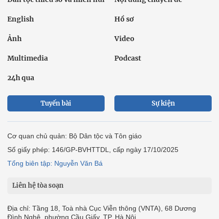
English
Hồ sơ
Ảnh
Video
Multimedia
Podcast
24h qua
Tuyến bài
Sự kiện
Cơ quan chủ quản: Bộ Dân tộc và Tôn giáo
Số giấy phép: 146/GP-BVHTTDL, cấp ngày 17/10/2025
Tổng biên tập: Nguyễn Văn Bá
Liên hệ tòa soạn
Địa chỉ: Tầng 18, Toà nhà Cục Viễn thông (VNTA), 68 Dương
Đình Nghệ, phường Cầu Giấy, TP. Hà Nội.