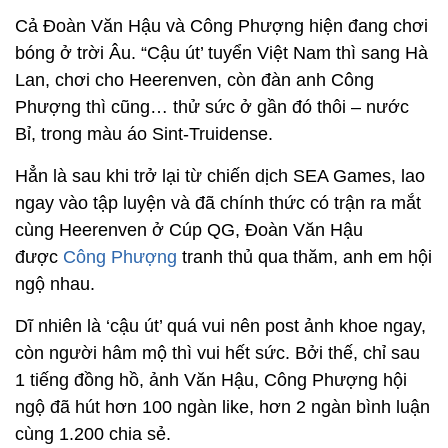
Cả Đoàn Văn Hậu và Công Phượng hiện đang chơi
bóng ở trời Âu. “Cậu út’ tuyển Việt Nam thì sang Hà
Lan, chơi cho Heerenven, còn đàn anh Công
Phượng thì cũng… thử sức ở gần đó thôi – nước
Bỉ, trong màu áo Sint-Truidense.
Hẳn là sau khi trở lại từ chiến dịch SEA Games, lao
ngay vào tập luyện và đã chính thức có trận ra mắt
cùng Heerenven ở Cúp QG, Đoàn Văn Hậu
được
Công Phượng
tranh thủ qua thăm, anh em hội
ngộ nhau.
Dĩ nhiên là ‘cậu út’ quá vui nên post ảnh khoe ngay,
còn người hâm mộ thì vui hết sức. Bởi thế, chỉ sau
1 tiếng đồng hồ, ảnh Văn Hậu, Công Phượng hội
ngộ đã hút hơn 100 ngàn like, hơn 2 ngàn bình luận
cùng 1.200 chia sẻ.