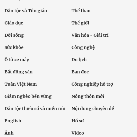
Dân tộc và Tôn giáo
Thể thao
Giáo dục
Thế giới
Đời sống
Văn hóa - Giải trí
Sức khỏe
Công nghệ
Ô tô xe máy
Du lịch
Bất động sản
Bạn đọc
Tuần Việt Nam
Công nghiệp hỗ trợ
Giảm nghèo bền vững
Nông thôn mới
Dân tộc thiểu số và miền núi
Nội dung chuyên đề
English
Hồ sơ
Ảnh
Video