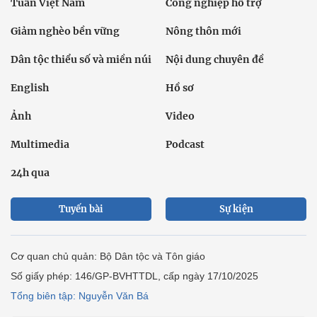
Tuần Việt Nam
Công nghiệp hỗ trợ
Giảm nghèo bền vững
Nông thôn mới
Dân tộc thiểu số và miền núi
Nội dung chuyên đề
English
Hồ sơ
Ảnh
Video
Multimedia
Podcast
24h qua
Tuyến bài
Sự kiện
Cơ quan chủ quản: Bộ Dân tộc và Tôn giáo
Số giấy phép: 146/GP-BVHTTDL, cấp ngày 17/10/2025
Tổng biên tập: Nguyễn Văn Bá