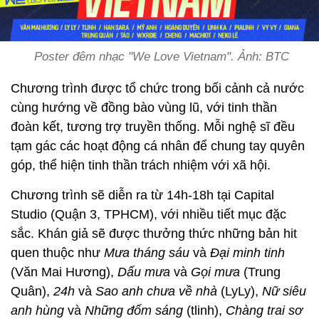
Poster đêm nhạc "We Love Vietnam". Ảnh: BTC
Chương trình được tổ chức trong bối cảnh cả nước
cùng hướng về đồng bào vùng lũ, với tinh thần
đoàn kết, tương trợ truyền thống. Mỗi nghệ sĩ đều
tạm gác các hoạt động cá nhân để chung tay quyên
góp, thể hiện tinh thần trách nhiệm với xã hội.
Chương trình sẽ diễn ra từ 14h-18h tại Capital
Studio (Quận 3, TPHCM), với nhiều tiết mục đặc
sắc. Khán giả sẽ được thưởng thức những bản hit
quen thuộc như
Mưa tháng sáu
và
Đại minh tinh
(Văn Mai Hương),
Dấu mưa
và
Gọi mưa
(Trung
Quân),
24h
và
Sao anh chưa về nhà
(LyLy),
Nữ siêu
anh hùng
và
Những đốm sáng
(tlinh),
Chàng trai sơ