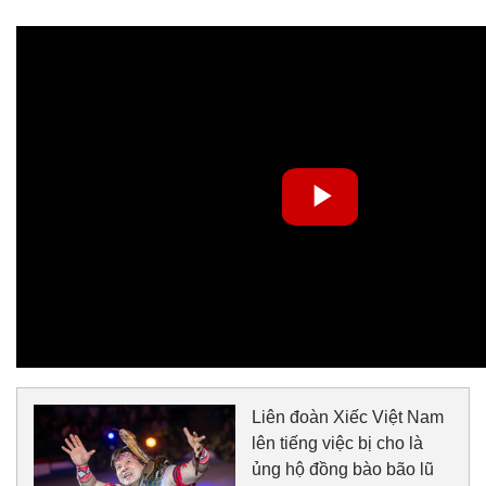
Liên đoàn Xiếc Việt Nam
lên tiếng việc bị cho là
ủng hộ đồng bào bão lũ