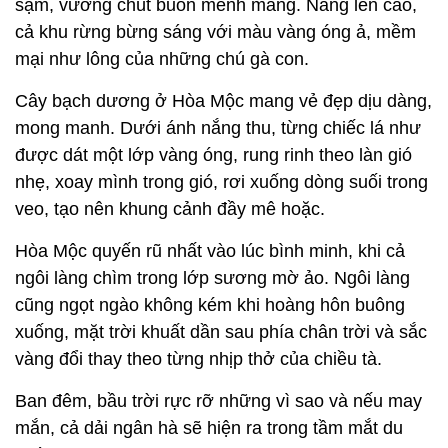
sậm, vương chút buồn mênh mang. Nắng lên cao,
cả khu rừng bừng sáng với màu vàng óng ả, mềm
mại như lông của những chú gà con.
Cây bạch dương ở Hòa Mộc mang vẻ đẹp dịu dàng,
mong manh. Dưới ánh nắng thu, từng chiếc lá như
được dát một lớp vàng óng, rung rinh theo làn gió
nhẹ, xoay mình trong gió, rơi xuống dòng suối trong
veo, tạo nên khung cảnh đầy mê hoặc.
Hòa Mộc quyến rũ nhất vào lúc bình minh, khi cả
ngôi làng chìm trong lớp sương mờ ảo. Ngôi làng
cũng ngọt ngào không kém khi hoàng hôn buông
xuống, mặt trời khuất dần sau phía chân trời và sắc
vàng đổi thay theo từng nhịp thở của chiều tà.
Ban đêm, bầu trời rực rỡ những vì sao và nếu may
mắn, cả dải ngân hà sẽ hiện ra trong tầm mắt du