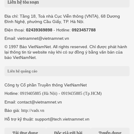
Liên hệ tòa soạn
Địa chỉ: Tầng 18, Toà nhà Cục Viễn thông (VNTA), 68 Dương
Đình Nghệ, phường Cầu Giấy, TP. Hà Nội.
Điện thoại:
02439369898
- Hotline:
0923457788
Email: vietnamnet@vietnamnet.vn
© 1997 Báo VietNamNet. All rights reserved. Chỉ được phát hành
lại thông tin từ website này khi có sự đồng ý bằng văn bản của
báo VietNamNet.
Liên hệ quảng cáo
Công ty Cổ phần Truyền thông VietNamNet
Hotline:
-
0919405885 (Hà Nội)
0919435885 (Tp.HCM)
Email: contact@vietnamnet.vn
Báo giá:
http://vads.vn
Hỗ trợ kỹ thuật: support@tech.vietnamnet.vn
Tải ứng dụng
Độc giả gửi bài
Tuyển dụng