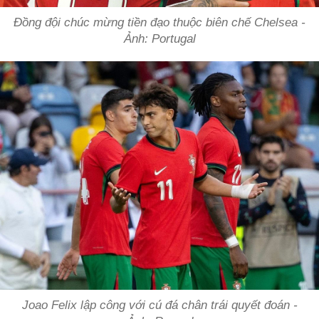
Đồng đội chúc mừng tiền đạo thuộc biên chế Chelsea -
Ảnh: Portugal
Joao Felix lập công với cú đá chân trái quyết đoán -