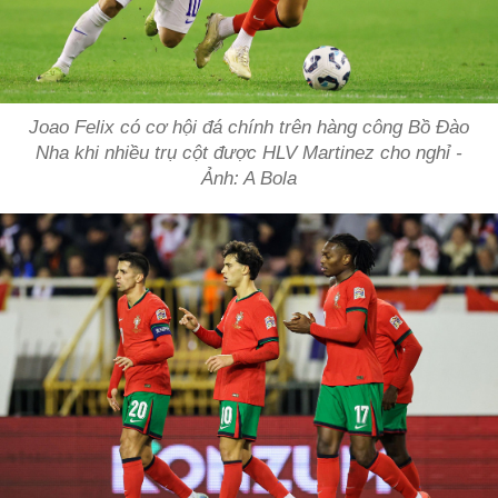
Joao Felix có cơ hội đá chính trên hàng công Bồ Đào
Nha khi nhiều trụ cột được HLV Martinez cho nghỉ -
Ảnh: A Bola