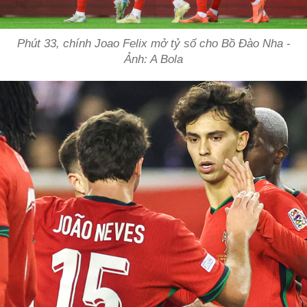
Phút 33, chính Joao Felix mở tỷ số cho Bồ Đào Nha -
Ảnh: A Bola