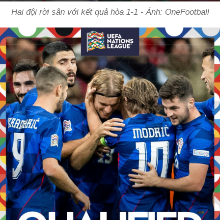
Hai đội rời sân với kết quả hòa 1-1 - Ảnh: OneFootball