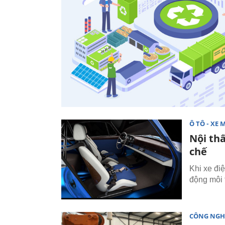
Ô TÔ - XE 
Nội thấ
chế
Khi xe đi
động môi 
CÔNG NGH