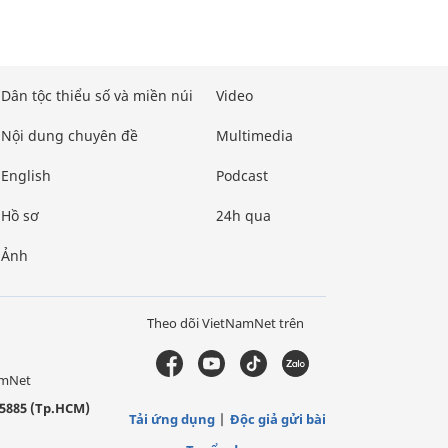
Dân tộc thiểu số và miền núi
Video
Nội dung chuyên đề
Multimedia
English
Podcast
Hồ sơ
24h qua
Ảnh
Theo dõi VietNamNet trên
amNet
5885 (Tp.HCM)
Tải ứng dụng
Độc giả gửi bài