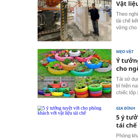
Vật liệ
Theo nghi
tái chế k
vững cho
MẸO VẶT
Ý tưởng
cho ng
Tái sử dụ
trí hiện n
chiếc lốp
GIA ĐÌNH
5 ý tưở
tái chế
Phòng khá