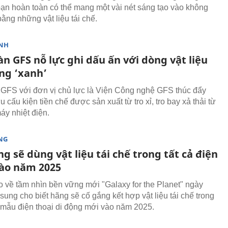
bạn hoàn toàn có thể mang một vài nét sáng tạo vào không
ằng những vật liệu tái chế.
NH
n GFS nỗ lực ghi dấu ấn với dòng vật liệu
ng ‘xanh’
GFS với đơn vị chủ lực là Viện Công nghệ GFS thúc đẩy
 cấu kiện tiền chế được sản xuất từ tro xỉ, tro bay xả thải từ
áy nhiệt điện.
NG
 sẽ dùng vật liệu tái chế trong tất cả điện
vào năm 2025
 về tầm nhìn bền vững mới "Galaxy for the Planet" ngày
sung cho biết hãng sẽ cố gắng kết hợp vật liệu tái chế trong
c mẫu điện thoại di động mới vào năm 2025.