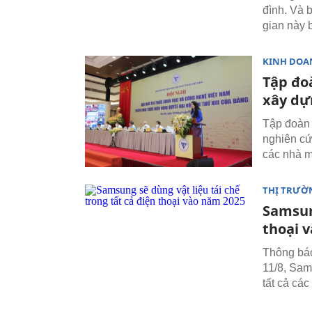
đình. Và 
gian này b
KINH DOA
Tập đoà
xây dự
Tập đoàn 
nghiên cứu
các nhà m
THỊ TRƯỜ
Samsung
thoại 
Thông báo
11/8, Sam
tất cả cá