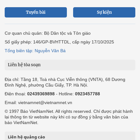
Tuyến bài
Sự kiện
Cơ quan chủ quản: Bộ Dân tộc và Tôn giáo
Số giấy phép: 146/GP-BVHTTDL, cấp ngày 17/10/2025
Tổng biên tập: Nguyễn Văn Bá
Liên hệ tòa soạn
Địa chỉ: Tầng 18, Toà nhà Cục Viễn thông (VNTA), 68 Dương
Đình Nghệ, phường Cầu Giấy, TP. Hà Nội.
Điện thoại:
02439369898
- Hotline:
0923457788
Email: vietnamnet@vietnamnet.vn
© 1997 Báo VietNamNet. All rights reserved. Chỉ được phát hành
lại thông tin từ website này khi có sự đồng ý bằng văn bản của
báo VietNamNet.
Liên hệ quảng cáo