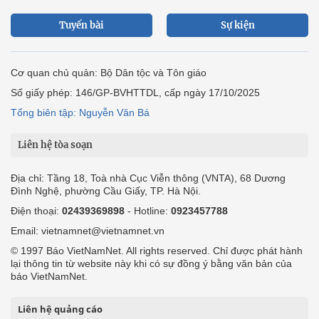
Tuyến bài
Sự kiện
Cơ quan chủ quản: Bộ Dân tộc và Tôn giáo
Số giấy phép: 146/GP-BVHTTDL, cấp ngày 17/10/2025
Tổng biên tập: Nguyễn Văn Bá
Liên hệ tòa soạn
Địa chỉ: Tầng 18, Toà nhà Cục Viễn thông (VNTA), 68 Dương
Đình Nghệ, phường Cầu Giấy, TP. Hà Nội.
Điện thoại:
02439369898
- Hotline:
0923457788
Email: vietnamnet@vietnamnet.vn
© 1997 Báo VietNamNet. All rights reserved. Chỉ được phát hành
lại thông tin từ website này khi có sự đồng ý bằng văn bản của
báo VietNamNet.
Liên hệ quảng cáo