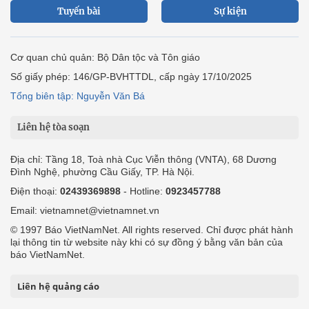
Tuyến bài
Sự kiện
Cơ quan chủ quản: Bộ Dân tộc và Tôn giáo
Số giấy phép: 146/GP-BVHTTDL, cấp ngày 17/10/2025
Tổng biên tập: Nguyễn Văn Bá
Liên hệ tòa soạn
Địa chỉ: Tầng 18, Toà nhà Cục Viễn thông (VNTA), 68 Dương
Đình Nghệ, phường Cầu Giấy, TP. Hà Nội.
Điện thoại:
02439369898
- Hotline:
0923457788
Email: vietnamnet@vietnamnet.vn
© 1997 Báo VietNamNet. All rights reserved. Chỉ được phát hành
lại thông tin từ website này khi có sự đồng ý bằng văn bản của
báo VietNamNet.
Liên hệ quảng cáo