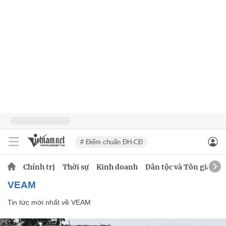
# Điểm chuẩn ĐH-CĐ
Chính trị
Thời sự
Kinh doanh
Dân tộc và Tôn giáo
VEAM
Tin tức mới nhất về
VEAM