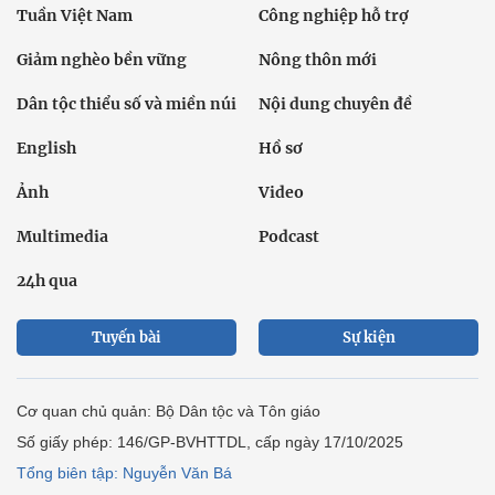
Tuần Việt Nam
Công nghiệp hỗ trợ
Giảm nghèo bền vững
Nông thôn mới
Dân tộc thiểu số và miền núi
Nội dung chuyên đề
English
Hồ sơ
Ảnh
Video
Multimedia
Podcast
24h qua
Tuyến bài
Sự kiện
Cơ quan chủ quản: Bộ Dân tộc và Tôn giáo
Số giấy phép: 146/GP-BVHTTDL, cấp ngày 17/10/2025
Tổng biên tập: Nguyễn Văn Bá