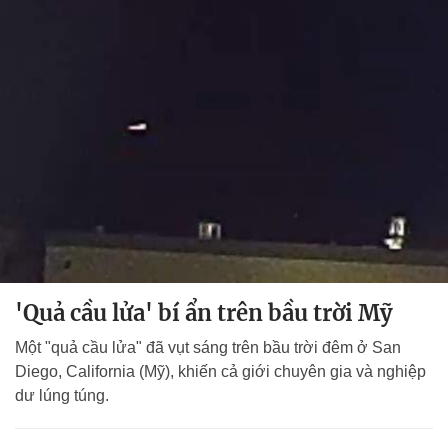
'Quả cầu lửa' bí ẩn trên bầu trời Mỹ
Một "quả cầu lửa" đã vụt sáng trên bầu trời đêm ở San
Diego, California (Mỹ), khiến cả giới chuyên gia và nghiệp
dư lúng túng.