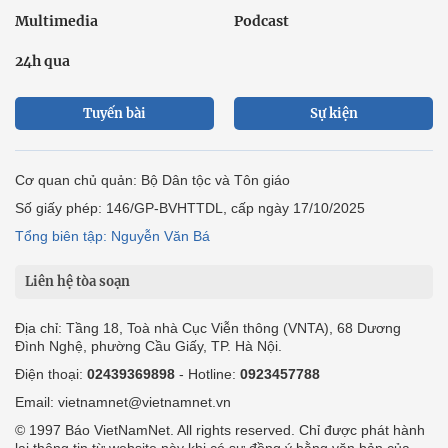
Multimedia
Podcast
24h qua
Tuyến bài
Sự kiện
Cơ quan chủ quản: Bộ Dân tộc và Tôn giáo
Số giấy phép: 146/GP-BVHTTDL, cấp ngày 17/10/2025
Tổng biên tập: Nguyễn Văn Bá
Liên hệ tòa soạn
Địa chỉ: Tầng 18, Toà nhà Cục Viễn thông (VNTA), 68 Dương
Đình Nghệ, phường Cầu Giấy, TP. Hà Nội.
Điện thoại:
02439369898
- Hotline:
0923457788
Email: vietnamnet@vietnamnet.vn
© 1997 Báo VietNamNet. All rights reserved. Chỉ được phát hành
lại thông tin từ website này khi có sự đồng ý bằng văn bản của