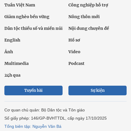
Tuần Việt Nam
Công nghiệp hỗ trợ
Giảm nghèo bền vững
Nông thôn mới
Dân tộc thiểu số và miền núi
Nội dung chuyên đề
English
Hồ sơ
Ảnh
Video
Multimedia
Podcast
24h qua
Tuyến bài
Sự kiện
Cơ quan chủ quản: Bộ Dân tộc và Tôn giáo
Số giấy phép: 146/GP-BVHTTDL, cấp ngày 17/10/2025
Tổng biên tập: Nguyễn Văn Bá