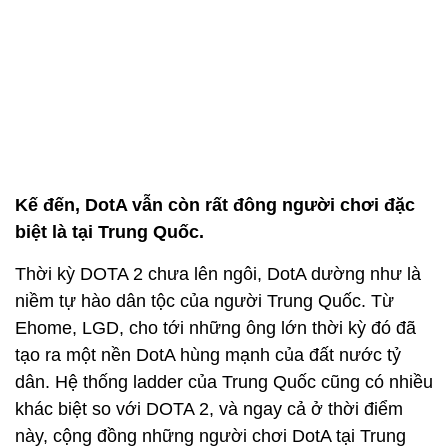
Kế đến, DotA vẫn còn rất đông người chơi đặc
biệt là tại Trung Quốc.
Thời kỳ DOTA 2 chưa lên ngôi, DotA dường như là
niềm tự hào dân tộc của người Trung Quốc. Từ
Ehome, LGD, cho tới những ông lớn thời kỳ đó đã
tạo ra một nền DotA hùng mạnh của đất nước tỷ
dân. Hệ thống ladder của Trung Quốc cũng có nhiều
khác biệt so với DOTA 2, và ngay cả ở thời điểm
này, cộng đồng những người chơi DotA tại Trung