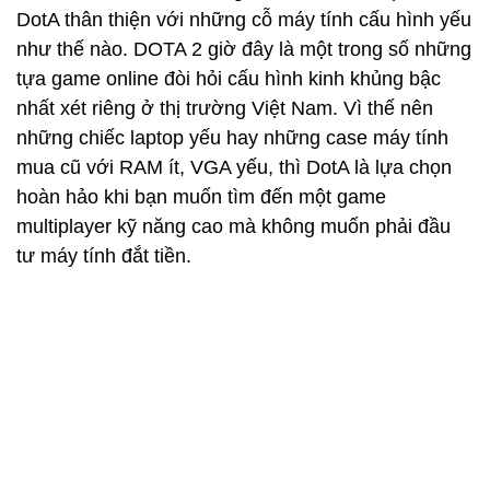
DotA thân thiện với những cỗ máy tính cấu hình yếu
như thế nào. DOTA 2 giờ đây là một trong số những
tựa game online đòi hỏi cấu hình kinh khủng bậc
nhất xét riêng ở thị trường Việt Nam. Vì thế nên
những chiếc laptop yếu hay những case máy tính
mua cũ với RAM ít, VGA yếu, thì DotA là lựa chọn
hoàn hảo khi bạn muốn tìm đến một game
multiplayer kỹ năng cao mà không muốn phải đầu
tư máy tính đắt tiền.