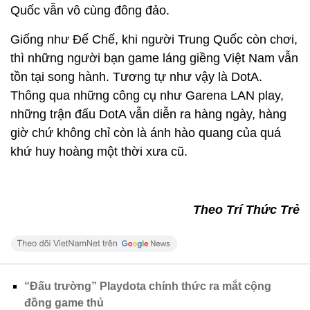
Quốc vẫn vô cùng đông đảo.
Giống như Đế Chế, khi người Trung Quốc còn chơi,
thì những người bạn game láng giềng Việt Nam vẫn
tồn tại song hành. Tương tự như vậy là DotA.
Thông qua những công cụ như Garena LAN play,
những trận đấu DotA vẫn diễn ra hàng ngày, hàng
giờ chứ không chỉ còn là ánh hào quang của quá
khứ huy hoàng một thời xưa cũ.
Theo Trí Thức Trẻ
“Đấu trường” Playdota chính thức ra mắt cộng
đồng game thủ