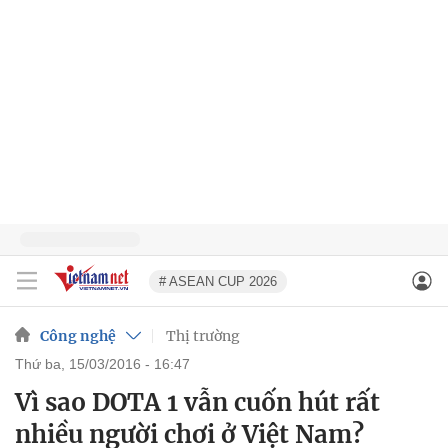
# ASEAN CUP 2026
Công nghệ
Thị trường
thứ ba, 15/03/2016 - 16:47
Vì sao DOTA 1 vẫn cuốn hút rất
nhiều người chơi ở Việt Nam?