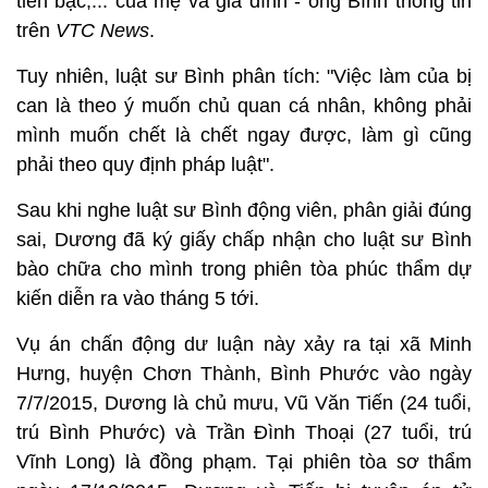
tiền bạc,... của mẹ và gia đình - ông Bình thông tin
trên
VTC News
.
Tuy nhiên, luật sư Bình phân tích: "Việc làm của bị
can là theo ý muốn chủ quan cá nhân, không phải
mình muốn chết là chết ngay được, làm gì cũng
phải theo quy định pháp luật".
Sau khi nghe luật sư Bình động viên, phân giải đúng
sai, Dương đã ký giấy chấp nhận cho luật sư Bình
bào chữa cho mình trong phiên tòa phúc thẩm dự
kiến diễn ra vào tháng 5 tới.
Vụ án chấn động dư luận này xảy ra tại xã Minh
Hưng, huyện Chơn Thành, Bình Phước vào ngày
7/7/2015, Dương là chủ mưu, Vũ Văn Tiến (24 tuổi,
trú Bình Phước) và Trần Đình Thoại (27 tuổi, trú
Vĩnh Long) là đồng phạm. Tại phiên tòa sơ thẩm