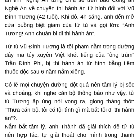
an tỉnh Nghệ An từng chia sẻ trên báo Công an
Nghệ An về chuyện thi hành án tử hình đối với Vũ
Đình Tương (42 tuổi). Khi đó, 4h sáng, anh đến mở
cửa buồng biệt giam của tử tù và gọi lớn: “Anh
Tương! Anh chuẩn bị đi thi hành án”.
Tử tù Vũ Đình Tương là tội phạm nằm trong đường
dây ma túy xuyên Việt khét tiếng của “ông trùm”
Trần Đình Phi, bị thi hành án tử hình bằng tiêm
thuốc độc sau 6 năm nằm xiềng.
Có lẽ mọi chuyện đường đột quá nên tâm lý bị sốc
và choáng, khi nghe cán bộ thông báo như vậy, tử
tù Tương ấp úng nói vọng ra, giọng thảng thốt:
“Thưa cán bộ, tôi có tội tình gì mà bắt tôi đi thi hành
án”?.
Nắm bắt tâm lý, anh Thành đã giải thích để tử tù
nên hợp tác, tự giải thoát cho mình trong thanh