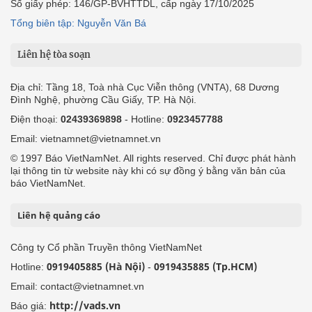
Số giấy phép: 146/GP-BVHTTDL, cấp ngày 17/10/2025
Tổng biên tập: Nguyễn Văn Bá
Liên hệ tòa soạn
Địa chỉ: Tầng 18, Toà nhà Cục Viễn thông (VNTA), 68 Dương
Đình Nghệ, phường Cầu Giấy, TP. Hà Nội.
Điện thoại:
02439369898
- Hotline:
0923457788
Email: vietnamnet@vietnamnet.vn
© 1997 Báo VietNamNet. All rights reserved. Chỉ được phát hành
lại thông tin từ website này khi có sự đồng ý bằng văn bản của
báo VietNamNet.
Liên hệ quảng cáo
Công ty Cổ phần Truyền thông VietNamNet
0919405885 (Hà Nội)
0919435885 (Tp.HCM)
Hotline:
-
Email: contact@vietnamnet.vn
http://vads.vn
Báo giá: