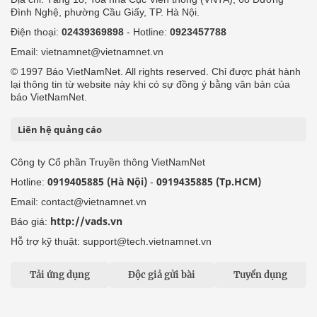
Đình Nghệ, phường Cầu Giấy, TP. Hà Nội.
Điện thoại:
02439369898
- Hotline:
0923457788
Email: vietnamnet@vietnamnet.vn
© 1997 Báo VietNamNet. All rights reserved. Chỉ được phát hành
lại thông tin từ website này khi có sự đồng ý bằng văn bản của
báo VietNamNet.
Liên hệ quảng cáo
Công ty Cổ phần Truyền thông VietNamNet
0919405885 (Hà Nội)
0919435885 (Tp.HCM)
Hotline:
-
Email: contact@vietnamnet.vn
http://vads.vn
Báo giá:
Hỗ trợ kỹ thuật: support@tech.vietnamnet.vn
Tải ứng dụng
Độc giả gửi bài
Tuyển dụng