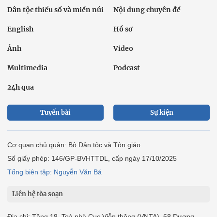
Dân tộc thiểu số và miền núi
Nội dung chuyên đề
English
Hồ sơ
Ảnh
Video
Multimedia
Podcast
24h qua
Tuyến bài
Sự kiện
Cơ quan chủ quản: Bộ Dân tộc và Tôn giáo
Số giấy phép: 146/GP-BVHTTDL, cấp ngày 17/10/2025
Tổng biên tập: Nguyễn Văn Bá
Liên hệ tòa soạn
Địa chỉ: Tầng 18, Toà nhà Cục Viễn thông (VNTA), 68 Dương