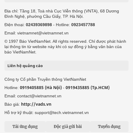
Địa chỉ: Tầng 18, Toà nhà Cục Viễn thông (VNTA), 68 Dương
Đình Nghệ, phường Cầu Giấy, TP. Hà Nội.
Điện thoại:
02439369898
- Hotline:
0923457788
Email: vietnamnet@vietnamnet.vn
© 1997 Báo VietNamNet. All rights reserved. Chỉ được phát hành
lại thông tin từ website này khi có sự đồng ý bằng văn bản của
báo VietNamNet.
Liên hệ quảng cáo
Công ty Cổ phần Truyền thông VietNamNet
0919405885 (Hà Nội)
0919435885 (Tp.HCM)
Hotline:
-
Email: contact@vietnamnet.vn
http://vads.vn
Báo giá:
Hỗ trợ kỹ thuật: support@tech.vietnamnet.vn
Tải ứng dụng
Độc giả gửi bài
Tuyển dụng