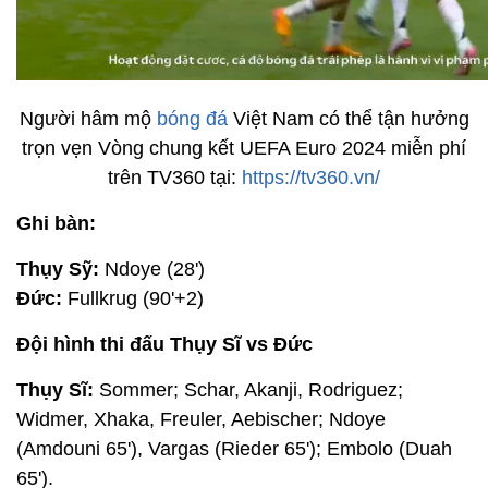
Người hâm mộ
bóng đá
Việt Nam có thể tận hưởng
trọn vẹn Vòng chung kết UEFA Euro 2024 miễn phí
trên TV360 tại:
https://tv360.vn/
Ghi bàn:
Thụy Sỹ:
Ndoye (28')
Đức:
Fullkrug (90'+2)
Đội hình thi đấu Thụy Sĩ vs Đức
Thụy Sĩ:
Sommer; Schar, Akanji, Rodriguez;
Widmer, Xhaka, Freuler, Aebischer; Ndoye
(Amdouni 65'), Vargas (Rieder 65'); Embolo (Duah
65').