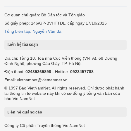
Cơ quan chủ quản: Bộ Dân tộc và Tôn giáo
Số giấy phép: 146/GP-BVHTTDL, cấp ngày 17/10/2025
Tổng biên tập: Nguyễn Văn Bá
Liên hệ tòa soạn
Địa chỉ: Tầng 18, Toà nhà Cục Viễn thông (VNTA), 68 Dương
Đình Nghệ, phường Cầu Giấy, TP. Hà Nội.
Điện thoại:
02439369898
- Hotline:
0923457788
Email: vietnamnet@vietnamnet.vn
© 1997 Báo VietNamNet. All rights reserved. Chỉ được phát hành
lại thông tin từ website này khi có sự đồng ý bằng văn bản của
báo VietNamNet.
Liên hệ quảng cáo
Công ty Cổ phần Truyền thông VietNamNet