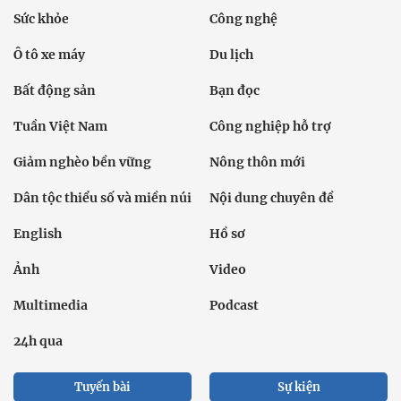
Sức khỏe
Công nghệ
Ô tô xe máy
Du lịch
Bất động sản
Bạn đọc
Tuần Việt Nam
Công nghiệp hỗ trợ
Giảm nghèo bền vững
Nông thôn mới
Dân tộc thiểu số và miền núi
Nội dung chuyên đề
English
Hồ sơ
Ảnh
Video
Multimedia
Podcast
24h qua
Tuyến bài
Sự kiện