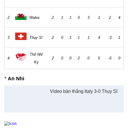
2
Wales
2
1
1
0
3
1
2
4
3
Thụy Sĩ
2
0
1
1
1
4
-3
1
Thổ Nhĩ
4
2
0
0
2
0
5
-5
0
Kỳ
*
An Nhi
Video bàn thắng Italy 3-0 Thụy Sĩ