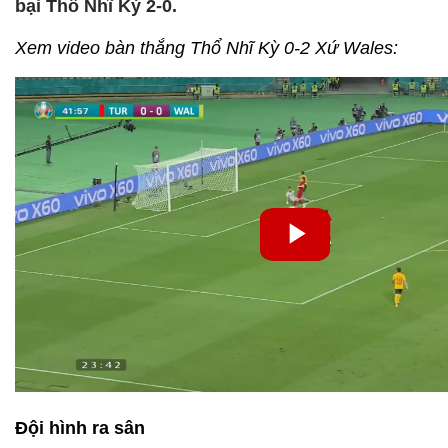
bại Thổ Nhĩ Kỳ 2-0.
Xem video bàn thắng Thổ Nhĩ Kỳ 0-2 Xứ Wales:
Đội hình ra sân