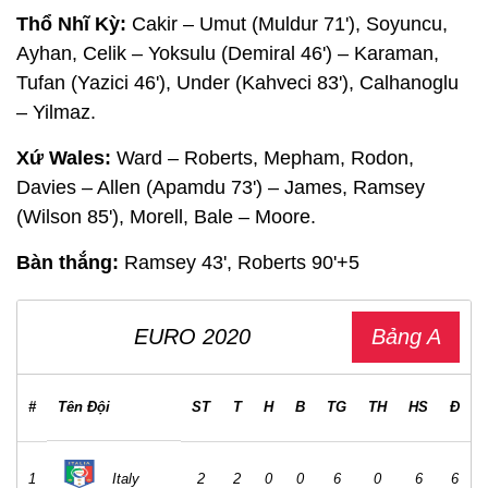
Thổ Nhĩ Kỳ:
Cakir – Umut (Muldur 71'), Soyuncu,
Ayhan, Celik – Yoksulu (Demiral 46') – Karaman,
Tufan (Yazici 46'), Under (Kahveci 83'), Calhanoglu
– Yilmaz.
Xứ Wales:
Ward – Roberts, Mepham, Rodon,
Davies – Allen (Apamdu 73') – James, Ramsey
(Wilson 85'), Morell, Bale – Moore.
Bàn thắng:
Ramsey 43', Roberts 90'+5
EURO 2020
Bảng A
#
Tên Đội
ST
T
H
B
TG
TH
HS
Đ
1
Italy
2
2
0
0
6
0
6
6