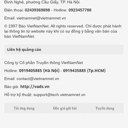
Đình Nghệ, phường Cầu Giấy, TP. Hà Nội.
Điện thoại:
02439369898
- Hotline:
0923457788
Email: vietnamnet@vietnamnet.vn
© 1997 Báo VietNamNet. All rights reserved. Chỉ được phát hành
lại thông tin từ website này khi có sự đồng ý bằng văn bản của
báo VietNamNet.
Liên hệ quảng cáo
Công ty Cổ phần Truyền thông VietNamNet
0919405885 (Hà Nội)
0919435885 (Tp.HCM)
Hotline:
-
Email: contact@vietnamnet.vn
http://vads.vn
Báo giá:
Hỗ trợ kỹ thuật: support@tech.vietnamnet.vn
Tải ứng dụng
Độc giả gửi bài
Tuyển dụng