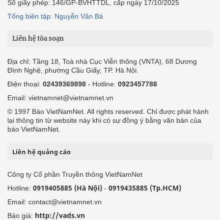
Số giấy phép: 146/GP-BVHTTDL, cấp ngày 17/10/2025
Tổng biên tập: Nguyễn Văn Bá
Liên hệ tòa soạn
Địa chỉ: Tầng 18, Toà nhà Cục Viễn thông (VNTA), 68 Dương
Đình Nghệ, phường Cầu Giấy, TP. Hà Nội.
Điện thoại:
02439369898
- Hotline:
0923457788
Email: vietnamnet@vietnamnet.vn
© 1997 Báo VietNamNet. All rights reserved. Chỉ được phát hành
lại thông tin từ website này khi có sự đồng ý bằng văn bản của
báo VietNamNet.
Liên hệ quảng cáo
Công ty Cổ phần Truyền thông VietNamNet
0919405885 (Hà Nội)
0919435885 (Tp.HCM)
Hotline:
-
Email: contact@vietnamnet.vn
http://vads.vn
Báo giá: