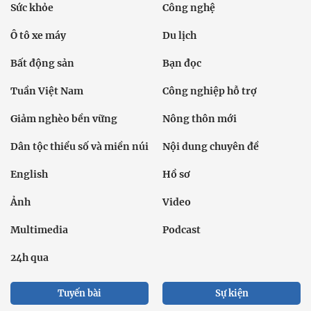
Sức khỏe
Công nghệ
Ô tô xe máy
Du lịch
Bất động sản
Bạn đọc
Tuần Việt Nam
Công nghiệp hỗ trợ
Giảm nghèo bền vững
Nông thôn mới
Dân tộc thiểu số và miền núi
Nội dung chuyên đề
English
Hồ sơ
Ảnh
Video
Multimedia
Podcast
24h qua
Tuyến bài
Sự kiện