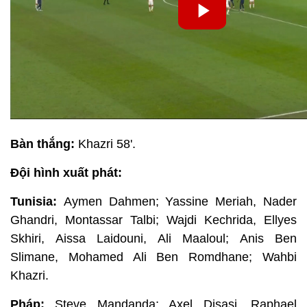
Bàn thắng:
Khazri 58'.
Đội hình xuất phát:
Tunisia:
Aymen Dahmen; Yassine Meriah, Nader
Ghandri, Montassar Talbi; Wajdi Kechrida, Ellyes
Skhiri, Aissa Laidouni, Ali Maaloul; Anis Ben
Slimane, Mohamed Ali Ben Romdhane; Wahbi
Khazri.
Pháp:
Steve Mandanda; Axel Disasi, Raphael