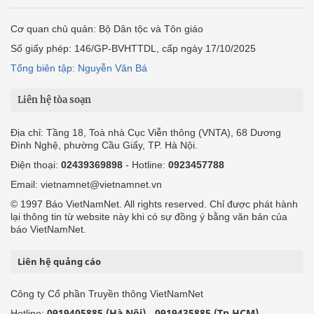
Cơ quan chủ quản: Bộ Dân tộc và Tôn giáo
Số giấy phép: 146/GP-BVHTTDL, cấp ngày 17/10/2025
Tổng biên tập: Nguyễn Văn Bá
Liên hệ tòa soạn
Địa chỉ: Tầng 18, Toà nhà Cục Viễn thông (VNTA), 68 Dương
Đình Nghệ, phường Cầu Giấy, TP. Hà Nội.
Điện thoại:
02439369898
- Hotline:
0923457788
Email: vietnamnet@vietnamnet.vn
© 1997 Báo VietNamNet. All rights reserved. Chỉ được phát hành
lại thông tin từ website này khi có sự đồng ý bằng văn bản của
báo VietNamNet.
Liên hệ quảng cáo
Công ty Cổ phần Truyền thông VietNamNet
0919405885 (Hà Nội)
0919435885 (Tp.HCM)
Hotline:
-