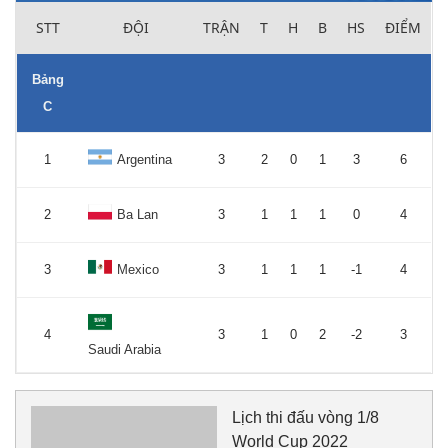
STT
ĐỘI
TRẬN
T
H
B
HS
ĐIỂM
Bảng
C
1
Argentina
3
2
0
1
3
6
2
Ba Lan
3
1
1
1
0
4
3
Mexico
3
1
1
1
-1
4
4
3
1
0
2
-2
3
Saudi Arabia
Lịch thi đấu vòng 1/8
World Cup 2022