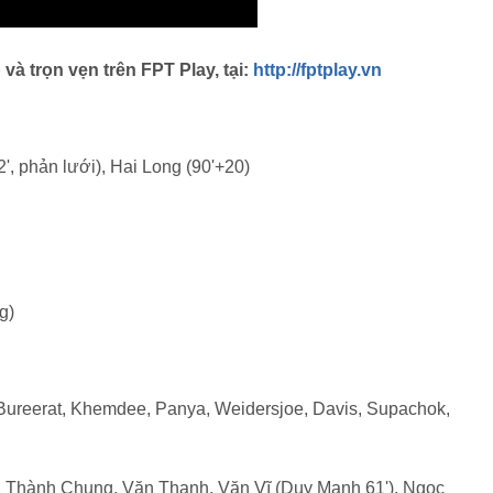
à trọn vẹn trên FPT Play, tại:
http://fptplay.vn
', phản lưới), Hai Long (90'+20)
g)
ureerat, Khemdee, Panya, Weidersjoe, Davis, Supachok,
, Thành Chung, Văn Thanh, Văn Vĩ (Duy Mạnh 61'), Ngọc