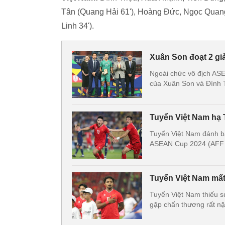
Tân (Quang Hải 61'), Hoàng Đức, Ngọc Quang 
Linh 34').
Xuân Son đoạt 2 giả
Ngoài chức vô địch AS
của Xuân Son và Đình T
Tuyển Việt Nam hạ 
Tuyển Việt Nam đánh bại
ASEAN Cup 2024 (AFF C
Tuyển Việt Nam mất
Tuyển Việt Nam thiếu s
gặp chấn thương rất nặ