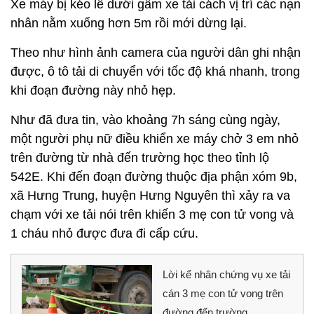
Xe máy bị kéo lê dưới gầm xe tải cách vị trí các nạn
nhân nằm xuống hơn 5m rồi mới dừng lại.
Theo như hình ảnh camera của người dân ghi nhận
được, ô tô tải di chuyển với tốc độ khá nhanh, trong
khi đoạn đường này nhỏ hẹp.
Như đã đưa tin, vào khoảng 7h sáng cùng ngày,
một người phụ nữ điều khiển xe máy chở 3 em nhỏ
trên đường từ nhà đến trường học theo tỉnh lộ
542E. Khi đến đoạn đường thuộc địa phận xóm 9b,
xã Hưng Trung, huyện Hưng Nguyên thì xảy ra va
chạm với xe tải nói trên khiến 3 mẹ con tử vong và
1 cháu nhỏ được đưa đi cấp cứu.
Lời kể nhân chứng vụ xe tải
cán 3 mẹ con tử vong trên
đường đến trường