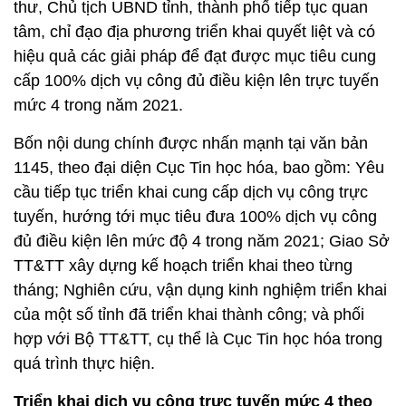
thư, Chủ tịch UBND tỉnh, thành phố tiếp tục quan
tâm, chỉ đạo địa phương triển khai quyết liệt và có
hiệu quả các giải pháp để đạt được mục tiêu cung
cấp 100% dịch vụ công đủ điều kiện lên trực tuyến
mức 4 trong năm 2021.
Bốn nội dung chính được nhấn mạnh tại văn bản
1145, theo đại diện Cục Tin học hóa, bao gồm: Yêu
cầu tiếp tục triển khai cung cấp dịch vụ công trực
tuyến, hướng tới mục tiêu đưa 100% dịch vụ công
đủ điều kiện lên mức độ 4 trong năm 2021; Giao Sở
TT&TT xây dựng kế hoạch triển khai theo từng
tháng; Nghiên cứu, vận dụng kinh nghiệm triển khai
của một số tỉnh đã triển khai thành công; và phối
hợp với Bộ TT&TT, cụ thể là Cục Tin học hóa trong
quá trình thực hiện.
Triển khai dịch vụ công trực tuyến mức 4 theo