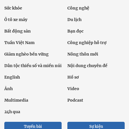
Sức khỏe
Công nghệ
Ô tô xe máy
Du lịch
Bất động sản
Bạn đọc
Tuần Việt Nam
Công nghiệp hỗ trợ
Giảm nghèo bền vững
Nông thôn mới
Dân tộc thiểu số và miền núi
Nội dung chuyên đề
English
Hồ sơ
Ảnh
Video
Multimedia
Podcast
24h qua
Tuyến bài
Sự kiện