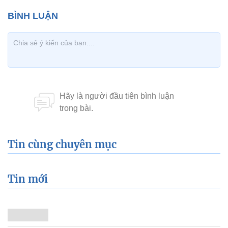
Tin cùng chuyên mục
Tin mới