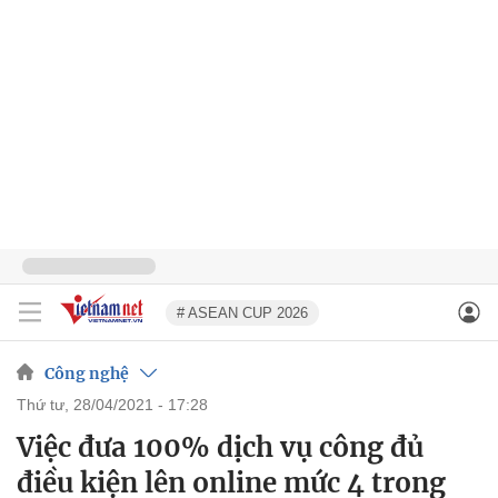
# ASEAN CUP 2026
Công nghệ
thứ tư, 28/04/2021 - 17:28
Việc đưa 100% dịch vụ công đủ
điều kiện lên online mức 4 trong