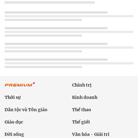
Chính trị
Thời sự
Kinh doanh
Dân tộc và Tôn giáo
Thể thao
Giáo dục
Thế giới
Đời sống
Văn hóa - Giải trí