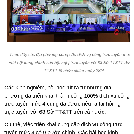
Thúc đẩy các địa phương cung cấp dịch vụ công trực tuyến mức 4
một nội dung chính của hội nghị trực tuyến với 63 Sở TT&TT đượ
TT&TT tổ chức chiều ngày 28/4.
Các kinh nghiệm, bài học rút ra từ những địa
phương đã triển khai thành công 100% dịch vụ công
trực tuyến mức 4 cũng đã được nêu ra tại hội nghị
trực tuyến với 63 Sở TT&TT trên cả nước.
Cụ thể, việc triển khai cung cấp dịch vụ công trực
tuyến mức 4 có 9 bước chính. Các bài học kinh