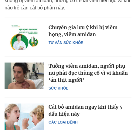
không bị viêm amidan, nhưng có trẻ tái viêm liên tục và khi
nào trẻ cần cắt bộ phận này.
Chuyên gia lưu ý khi bị viêm
họng, viêm amidan
TƯ VẤN SỨC KHỎE
Tưởng viêm amidan, người phụ
nữ phải đục thủng cổ vì vi khuẩn
‘ăn thịt người’
SỨC KHỎE
Cắt bỏ amidan ngay khi thấy 5
dấu hiệu này
CÁC LOẠI BỆNH