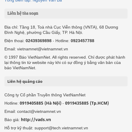
Tổng biên tập: Nguyễn Văn Bá
Liên hệ tòa soạn
Địa chỉ: Tầng 18, Toà nhà Cục Viễn thông (VNTA), 68 Dương
Đình Nghệ, phường Cầu Giấy, TP. Hà Nội.
Điện thoại:
02439369898
- Hotline:
0923457788
Email: vietnamnet@vietnamnet.vn
© 1997 Báo VietNamNet. All rights reserved. Chỉ được phát hành
lại thông tin từ website này khi có sự đồng ý bằng văn bản của
báo VietNamNet.
Liên hệ quảng cáo
Công ty Cổ phần Truyền thông VietNamNet
0919405885 (Hà Nội)
0919435885 (Tp.HCM)
Hotline:
-
Email: contact@vietnamnet.vn
http://vads.vn
Báo giá:
Hỗ trợ kỹ thuật: support@tech.vietnamnet.vn