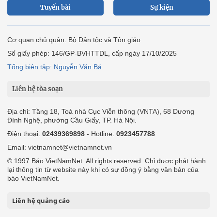
Tuyến bài
Sự kiện
Cơ quan chủ quản: Bộ Dân tộc và Tôn giáo
Số giấy phép: 146/GP-BVHTTDL, cấp ngày 17/10/2025
Tổng biên tập: Nguyễn Văn Bá
Liên hệ tòa soạn
Địa chỉ: Tầng 18, Toà nhà Cục Viễn thông (VNTA), 68 Dương
Đình Nghệ, phường Cầu Giấy, TP. Hà Nội.
Điện thoại:
02439369898
- Hotline:
0923457788
Email: vietnamnet@vietnamnet.vn
© 1997 Báo VietNamNet. All rights reserved. Chỉ được phát hành
lại thông tin từ website này khi có sự đồng ý bằng văn bản của
báo VietNamNet.
Liên hệ quảng cáo