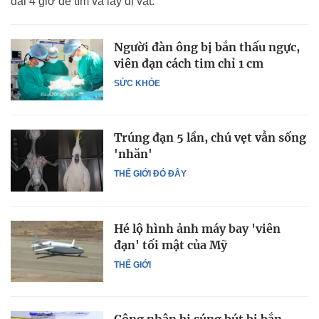
dài 4 giờ để tìm và lấy dị vật.
Người đàn ông bị bắn thấu ngực,
viên đạn cách tim chỉ 1 cm
SỨC KHỎE
Trúng đạn 5 lần, chú vẹt vẫn sống
'nhăn'
THẾ GIỚI ĐÓ ĐÂY
Hé lộ hình ảnh máy bay 'viên
đạn' tối mật của Mỹ
THẾ GIỚI