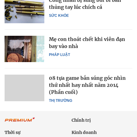
Công nhân bị súng bút bi bắn
thủng tay lúc chích cá
SỨC KHỎE
Mẹ con thoát chết khi viên đạn
bay vào nhà
PHÁP LUẬT
08 tựa game bắn súng góc nhìn
thứ nhất hay nhất năm 2014
(Phần cuối)
THỊ TRƯỜNG
Chính trị
Thời sự
Kinh doanh