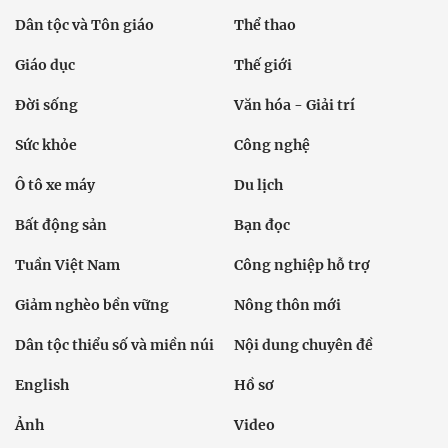
Dân tộc và Tôn giáo
Thể thao
Giáo dục
Thế giới
Đời sống
Văn hóa - Giải trí
Sức khỏe
Công nghệ
Ô tô xe máy
Du lịch
Bất động sản
Bạn đọc
Tuần Việt Nam
Công nghiệp hỗ trợ
Giảm nghèo bền vững
Nông thôn mới
Dân tộc thiểu số và miền núi
Nội dung chuyên đề
English
Hồ sơ
Ảnh
Video