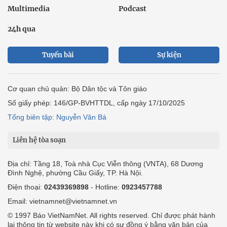
Multimedia
Podcast
24h qua
Tuyến bài
Sự kiện
Cơ quan chủ quản: Bộ Dân tộc và Tôn giáo
Số giấy phép: 146/GP-BVHTTDL, cấp ngày 17/10/2025
Tổng biên tập: Nguyễn Văn Bá
Liên hệ tòa soạn
Địa chỉ: Tầng 18, Toà nhà Cục Viễn thông (VNTA), 68 Dương
Đình Nghệ, phường Cầu Giấy, TP. Hà Nội.
Điện thoại:
02439369898
- Hotline:
0923457788
Email: vietnamnet@vietnamnet.vn
© 1997 Báo VietNamNet. All rights reserved. Chỉ được phát hành
lại thông tin từ website này khi có sự đồng ý bằng văn bản của