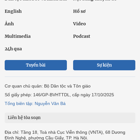
English
Hồ sơ
Ảnh
Video
Multimedia
Podcast
24h qua
Tuyến bài
Sự kiện
Cơ quan chủ quản: Bộ Dân tộc và Tôn giáo
Số giấy phép: 146/GP-BVHTTDL, cấp ngày 17/10/2025
Tổng biên tập: Nguyễn Văn Bá
Liên hệ tòa soạn
Địa chỉ: Tầng 18, Toà nhà Cục Viễn thông (VNTA), 68 Dương
Đình Nghệ, phường Cầu Giấy, TP. Hà Nội.