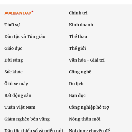
Chính trị
Thời sự
Kinh doanh
Dân tộc và Tôn giáo
Thể thao
Giáo dục
Thế giới
Đời sống
Văn hóa - Giải trí
Sức khỏe
Công nghệ
Ô tô xe máy
Du lịch
Bất động sản
Bạn đọc
Tuần Việt Nam
Công nghiệp hỗ trợ
Giảm nghèo bền vững
Nông thôn mới
Dân tộc thiểu số và miền núi
Nội dung chuyên đề