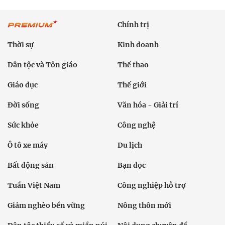
Chính trị
Thời sự
Kinh doanh
Dân tộc và Tôn giáo
Thể thao
Giáo dục
Thế giới
Đời sống
Văn hóa - Giải trí
Sức khỏe
Công nghệ
Ô tô xe máy
Du lịch
Bất động sản
Bạn đọc
Tuần Việt Nam
Công nghiệp hỗ trợ
Giảm nghèo bền vững
Nông thôn mới