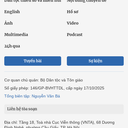
Dân tộc thiểu số và miền núi
Nội dung chuyên đề
English
Hồ sơ
Ảnh
Video
Multimedia
Podcast
24h qua
Tuyến bài
Sự kiện
Cơ quan chủ quản: Bộ Dân tộc và Tôn giáo
Số giấy phép: 146/GP-BVHTTDL, cấp ngày 17/10/2025
Tổng biên tập: Nguyễn Văn Bá
Liên hệ tòa soạn
Địa chỉ: Tầng 18, Toà nhà Cục Viễn thông (VNTA), 68 Dương
Đình Nghệ, phường Cầu Giấy, TP. Hà Nội.