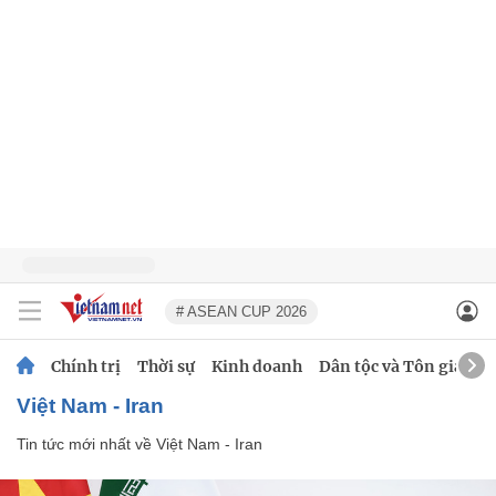
# ASEAN CUP 2026
Chính trị
Thời sự
Kinh doanh
Dân tộc và Tôn giáo
Việt Nam - Iran
Tin tức mới nhất về
Việt Nam - Iran