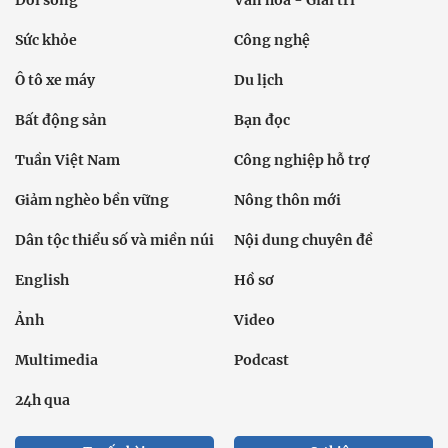
Đời sống
Văn hóa - Giải trí
Sức khỏe
Công nghệ
Ô tô xe máy
Du lịch
Bất động sản
Bạn đọc
Tuần Việt Nam
Công nghiệp hỗ trợ
Giảm nghèo bền vững
Nông thôn mới
Dân tộc thiểu số và miền núi
Nội dung chuyên đề
English
Hồ sơ
Ảnh
Video
Multimedia
Podcast
24h qua