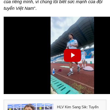
của riêng mình, vì chúng tôi biết sức mạnh của đội
tuyển Việt Nam
”.
HLV Kim Sang Sik: Tuyển