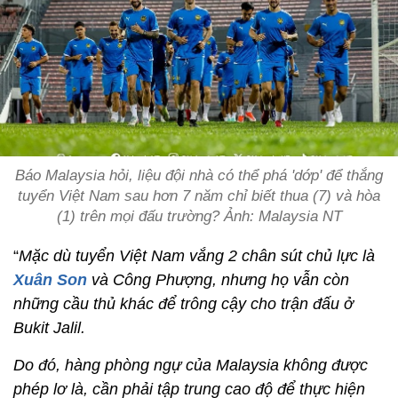
Báo Malaysia hỏi, liệu đội nhà có thể phá 'dớp' để thắng
tuyển Việt Nam sau hơn 7 năm chỉ biết thua (7) và hòa
(1) trên mọi đấu trường? Ảnh: Malaysia NT
“
Mặc dù tuyển Việt Nam vắng 2 chân sút chủ lực là
Xuân Son
và Công Phượng, nhưng họ vẫn còn
những cầu thủ khác để trông cậy cho trận đấu ở
Bukit Jalil.
Do đó, hàng phòng ngự của Malaysia không được
phép lơ là, cần phải tập trung cao độ để thực hiện