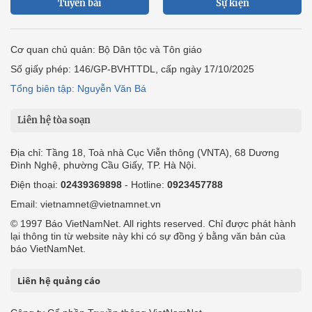
Tuyến bài
Sự kiện
Cơ quan chủ quản: Bộ Dân tộc và Tôn giáo
Số giấy phép: 146/GP-BVHTTDL, cấp ngày 17/10/2025
Tổng biên tập: Nguyễn Văn Bá
Liên hệ tòa soạn
Địa chỉ: Tầng 18, Toà nhà Cục Viễn thông (VNTA), 68 Dương
Đình Nghệ, phường Cầu Giấy, TP. Hà Nội.
Điện thoại:
02439369898
- Hotline:
0923457788
Email: vietnamnet@vietnamnet.vn
© 1997 Báo VietNamNet. All rights reserved. Chỉ được phát hành
lại thông tin từ website này khi có sự đồng ý bằng văn bản của
báo VietNamNet.
Liên hệ quảng cáo