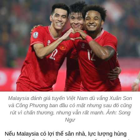
Malaysia đánh giá tuyển Việt Nam dù vắng Xuân Son
và Công Phượng ban đầu có mặt nhưng sau đó cũng
rút vì chấn thương, nhưng vẫn rất mạnh. Ảnh: Song
Ngư
Nếu Malaysia có lợi thế sân nhà, lực lượng hùng