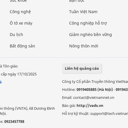
Sức khỏe
Bạn đọc
Công nghệ
Tuần Việt Nam
Ô tô xe máy
Công nghiệp hỗ trợ
Du lịch
Giảm nghèo bền vững
Bất động sản
Nông thôn mới
à Tôn giáo
Liên hệ quảng cáo
 cấp ngày 17/10/2025
Công ty Cổ phần Truyền thông VietN
á
Hotline:
0919405885 (Hà Nội)
-
091943
Email: contact@vietnamnet.vn
Báo giá:
http://vads.vn
Viễn thông (VNTA), 68 Dương Đình
Nội.
Hỗ trợ kỹ thuật: support@tech.vietna
ne:
0923457788