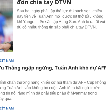
đồn chia tay ĐTVN
Sau hai ngày phải tập thể lực ở khách sạn, chiều
nay tiền vệ Tuấn Anh mới được hít thở bầu không
khí Yangon trên sân tập Aung San. Anh tỏ ra rất vui
dù có nhiều thông tin sắp phải chia tay ĐTVN.
VIỆT NAM
u Thắng ngập ngừng, Tuấn Anh khó dự AFF
ính chấn thương nặng khiến cơ hội tham dự AFF Cup không
ưng Tuấn Anh vẫn không bỏ cuộc. Anh tỏ ra bất ngờ trước
ng tin nói rằng mình đã phải tiểu phẫu ở Myanmar trong
ày qua.
VIỆT NAM