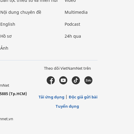
Dân tộc thiểu số và miền núi
Video
Nội dung chuyên đề
Multimedia
English
Podcast
Hồ sơ
24h qua
Ảnh
Theo dõi VietNamNet trên
amNet
5885 (Tp.HCM)
Tải ứng dụng
Độc giả gửi bài
Tuyển dụng
mnet.vn