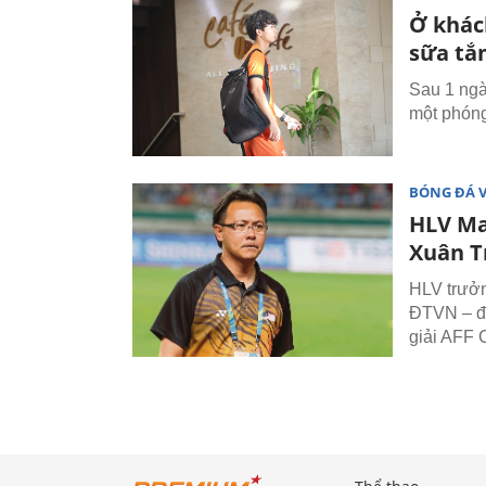
Ở khác
sữa t
Sau 1 ngà
một phóng
BÓNG ĐÁ 
HLV Ma
Xuân 
HLV trưởn
ĐTVN – đố
giải AFF 