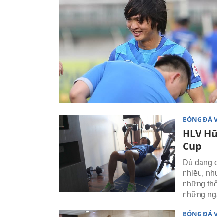
BÓNG ĐÁ 
HLV Hữ
Cup
Dù đang d
nhiều, nh
những thô
những ng
BÓNG ĐÁ 