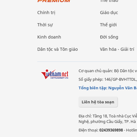
Thể thao
Chính trị
Giáo dục
Thời sự
Thế giới
Kinh doanh
Đời sống
Dân tộc và Tôn giáo
Văn hóa - Giải trí
Cơ quan chủ quản: Bộ Dân tộc v
Số giấy phép: 146/GP-BVHTTDL,
Tổng biên tập: Nguyễn Văn B
Liên hệ tòa soạn
Địa chỉ: Tầng 18, Toà nhà Cục 
Nghệ, phường Cầu Giấy, TP. Hà 
Điện thoại:
02439369898
- Hotli