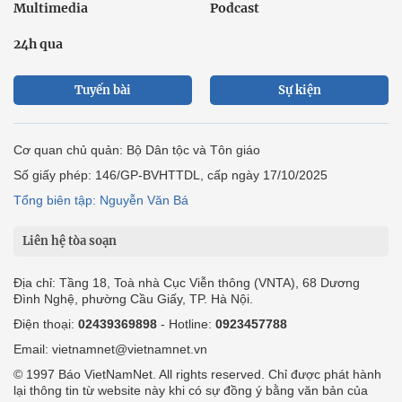
Multimedia
Podcast
24h qua
Tuyến bài
Sự kiện
Cơ quan chủ quản: Bộ Dân tộc và Tôn giáo
Số giấy phép: 146/GP-BVHTTDL, cấp ngày 17/10/2025
Tổng biên tập: Nguyễn Văn Bá
Liên hệ tòa soạn
Địa chỉ: Tầng 18, Toà nhà Cục Viễn thông (VNTA), 68 Dương
Đình Nghệ, phường Cầu Giấy, TP. Hà Nội.
Điện thoại:
02439369898
- Hotline:
0923457788
Email: vietnamnet@vietnamnet.vn
© 1997 Báo VietNamNet. All rights reserved. Chỉ được phát hành
lại thông tin từ website này khi có sự đồng ý bằng văn bản của