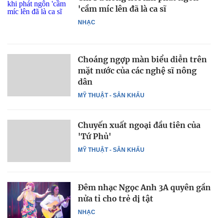
'cầm míc lên đã là ca sĩ
NHẠC
Choáng ngợp màn biểu diễn trên
mặt nước của các nghệ sĩ nông
dân
MỸ THUẬT - SÂN KHẤU
Chuyến xuất ngoại đầu tiên của
'Tứ Phủ'
MỸ THUẬT - SÂN KHẤU
Đêm nhạc Ngọc Anh 3A quyên gần
nửa tỉ cho trẻ dị tật
NHẠC