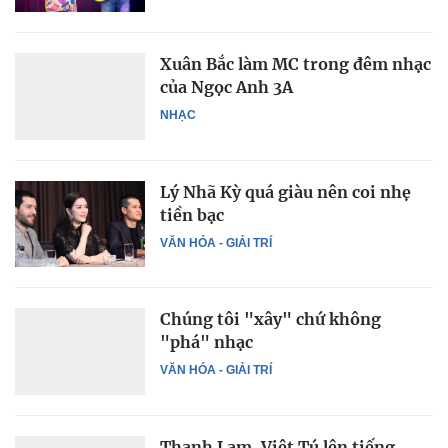
Xuân Bắc làm MC trong đêm nhạc
của Ngọc Anh 3A
NHẠC
Lý Nhã Kỳ quá giàu nên coi nhẹ
tiền bạc
VĂN HÓA - GIẢI TRÍ
Chúng tôi "xây" chứ không
"phá" nhạc
VĂN HÓA - GIẢI TRÍ
Thanh Lam, Việt Tú lên tiếng