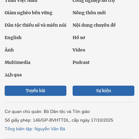
Tuần Việt Nam
Công nghiệp hỗ trợ
Giảm nghèo bền vững
Nông thôn mới
Dân tộc thiểu số và miền núi
Nội dung chuyên đề
English
Hồ sơ
Ảnh
Video
Multimedia
Podcast
24h qua
Tuyến bài
Sự kiện
Cơ quan chủ quản: Bộ Dân tộc và Tôn giáo
Số giấy phép: 146/GP-BVHTTDL, cấp ngày 17/10/2025
Tổng biên tập: Nguyễn Văn Bá