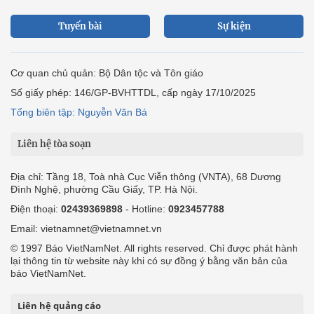
Tuyến bài
Sự kiện
Cơ quan chủ quản: Bộ Dân tộc và Tôn giáo
Số giấy phép: 146/GP-BVHTTDL, cấp ngày 17/10/2025
Tổng biên tập: Nguyễn Văn Bá
Liên hệ tòa soạn
Địa chỉ: Tầng 18, Toà nhà Cục Viễn thông (VNTA), 68 Dương
Đình Nghệ, phường Cầu Giấy, TP. Hà Nội.
Điện thoại:
02439369898
- Hotline:
0923457788
Email: vietnamnet@vietnamnet.vn
© 1997 Báo VietNamNet. All rights reserved. Chỉ được phát hành
lại thông tin từ website này khi có sự đồng ý bằng văn bản của
báo VietNamNet.
Liên hệ quảng cáo