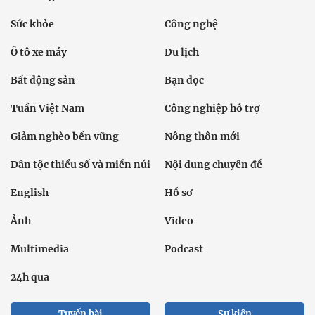
Sức khỏe
Công nghệ
Ô tô xe máy
Du lịch
Bất động sản
Bạn đọc
Tuần Việt Nam
Công nghiệp hỗ trợ
Giảm nghèo bền vững
Nông thôn mới
Dân tộc thiểu số và miền núi
Nội dung chuyên đề
English
Hồ sơ
Ảnh
Video
Multimedia
Podcast
24h qua
Tuyến bài
Sự kiện