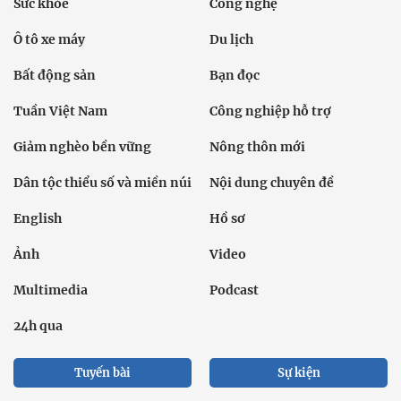
Sức khỏe
Công nghệ
Ô tô xe máy
Du lịch
Bất động sản
Bạn đọc
Tuần Việt Nam
Công nghiệp hỗ trợ
Giảm nghèo bền vững
Nông thôn mới
Dân tộc thiểu số và miền núi
Nội dung chuyên đề
English
Hồ sơ
Ảnh
Video
Multimedia
Podcast
24h qua
Tuyến bài
Sự kiện