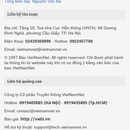
Tổng biên tập: Nguyễn Văn Bá
Liên hệ tòa soạn
Địa chỉ: Tầng 18, Toà nhà Cục Viễn thông (VNTA), 68 Dương
Đình Nghệ, phường Cầu Giấy, TP. Hà Nội.
Điện thoại:
02439369898
- Hotline:
0923457788
Email: vietnamnet@vietnamnet.vn
© 1997 Báo VietNamNet. All rights reserved. Chỉ được phát hành
lại thông tin từ website này khi có sự đồng ý bằng văn bản của
báo VietNamNet.
Liên hệ quảng cáo
Công ty Cổ phần Truyền thông VietNamNet
0919405885 (Hà Nội)
0919435885 (Tp.HCM)
Hotline:
-
Email: contact@vietnamnet.vn
http://vads.vn
Báo giá:
Hỗ trợ kỹ thuật: support@tech.vietnamnet.vn