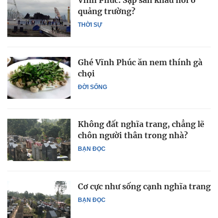
Vĩnh Phúc: Sập sân khấu nổi ở
quảng trường?
THỜI SỰ
Ghé Vĩnh Phúc ăn nem thính gà
chọi
ĐỜI SỐNG
Không đất nghĩa trang, chẳng lẽ
chôn người thân trong nhà?
BẠN ĐỌC
Cơ cực như sống cạnh nghĩa trang
BẠN ĐỌC