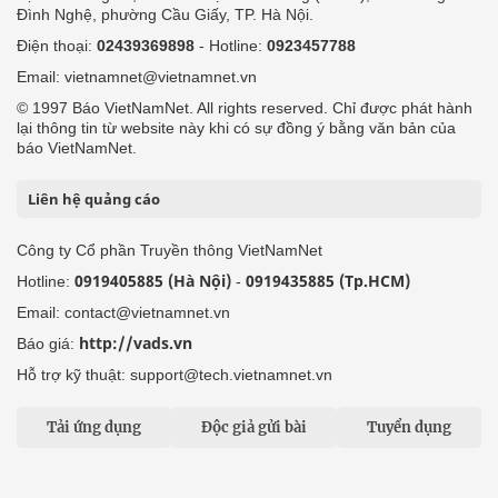
Đình Nghệ, phường Cầu Giấy, TP. Hà Nội.
Điện thoại:
02439369898
- Hotline:
0923457788
Email: vietnamnet@vietnamnet.vn
© 1997 Báo VietNamNet. All rights reserved. Chỉ được phát hành
lại thông tin từ website này khi có sự đồng ý bằng văn bản của
báo VietNamNet.
Liên hệ quảng cáo
Công ty Cổ phần Truyền thông VietNamNet
0919405885 (Hà Nội)
0919435885 (Tp.HCM)
Hotline:
-
Email: contact@vietnamnet.vn
http://vads.vn
Báo giá:
Hỗ trợ kỹ thuật: support@tech.vietnamnet.vn
Tải ứng dụng
Độc giả gửi bài
Tuyển dụng