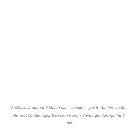
VinOasis là quần thể khách sạn - sự kiện - giải trí đa tiện ích đượ
như một ốc đảo ngập tràn cảm hứng - điểm nghỉ dưỡng như tro
mơ…