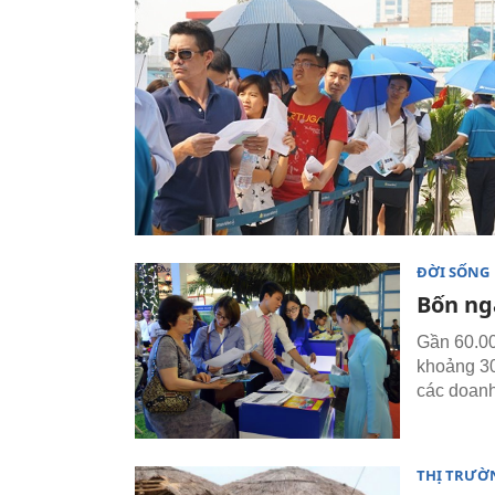
ĐỜI SỐNG
Bốn ngà
Gần 60.00
khoảng 30
các doanh
THỊ TRƯỜ