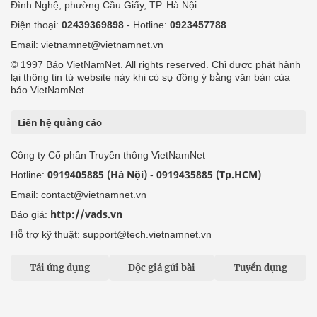
Đình Nghệ, phường Cầu Giấy, TP. Hà Nội.
Điện thoại:
02439369898
- Hotline:
0923457788
Email: vietnamnet@vietnamnet.vn
© 1997 Báo VietNamNet. All rights reserved. Chỉ được phát hành
lại thông tin từ website này khi có sự đồng ý bằng văn bản của
báo VietNamNet.
Liên hệ quảng cáo
Công ty Cổ phần Truyền thông VietNamNet
0919405885 (Hà Nội)
0919435885 (Tp.HCM)
Hotline:
-
Email: contact@vietnamnet.vn
http://vads.vn
Báo giá:
Hỗ trợ kỹ thuật: support@tech.vietnamnet.vn
Tải ứng dụng
Độc giả gửi bài
Tuyển dụng