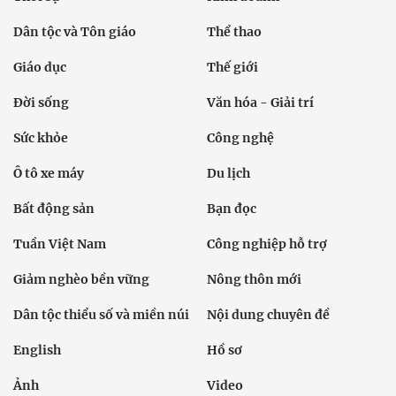
Dân tộc và Tôn giáo
Thể thao
Giáo dục
Thế giới
Đời sống
Văn hóa - Giải trí
Sức khỏe
Công nghệ
Ô tô xe máy
Du lịch
Bất động sản
Bạn đọc
Tuần Việt Nam
Công nghiệp hỗ trợ
Giảm nghèo bền vững
Nông thôn mới
Dân tộc thiểu số và miền núi
Nội dung chuyên đề
English
Hồ sơ
Ảnh
Video