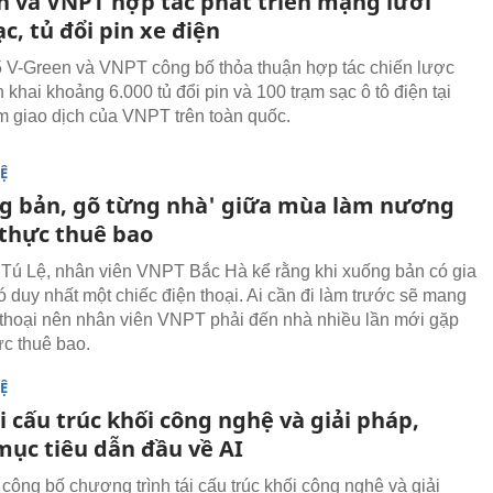
n và VNPT hợp tác phát triển mạng lưới
c, tủ đổi pin xe điện
 V-Green và VNPT công bố thỏa thuận hợp tác chiến lược
 khai khoảng 6.000 tủ đổi pin và 100 trạm sạc ô tô điện tại
m giao dịch của VNPT trên toàn quốc.
Ệ
ng bản, gõ từng nhà' giữa mùa làm nương
 thực thuê bao
Tú Lệ, nhân viên VNPT Bắc Hà kể rằng khi xuống bản có gia
ó duy nhất một chiếc điện thoại. Ai cần đi làm trước sẽ mang
 thoại nên nhân viên VNPT phải đến nhà nhiều lần mới gặp
ực thuê bao.
Ệ
 cấu trúc khối công nghệ và giải pháp,
ục tiêu dẫn đầu về AI
ông bố chương trình tái cấu trúc khối công nghệ và giải