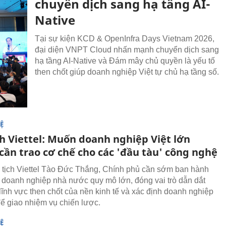
chuyển dịch sang hạ tầng AI-
Native
Tại sự kiện KCD & OpenInfra Days Vietnam 2026,
đại diện VNPT Cloud nhấn mạnh chuyển dịch sang
hạ tầng AI-Native và Đám mây chủ quyền là yếu tố
then chốt giúp doanh nghiệp Việt tự chủ hạ tầng số.
Ệ
ch Viettel: Muốn doanh nghiệp Việt lớn
cần trao cơ chế cho các 'đầu tàu' công nghệ
tịch Viettel Tào Đức Thắng, Chính phủ cần sớm ban hành
doanh nghiệp nhà nước quy mô lớn, đóng vai trò dẫn dắt
 lĩnh vực then chốt của nền kinh tế và xác định doanh nghiệp
 để giao nhiệm vụ chiến lược.
Ệ