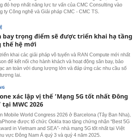
ng đó hợp nhất năng lực tư vấn của CMC Consulting vào
g ty Công nghệ và Giải pháp CMC - CMC TS.
Ệ
n bay trọng điểm sẽ được triển khai hạ tầng
g thế hệ mới
riển khai các giải pháp vô tuyến và RAN Compute mới nhất
son để kết nối cho hành khách và hoạt động sân bay, bảo
lạc an toàn với dung lượng lớn và đáp ứng các nhu cầu số
tương lai.
NG
one xác lập vị thế ‘Mạng 5G tốt nhất Đông
 tại MWC 2026
ện Mobile World Congress 2026 ở Barcelona (Tây Ban Nha),
Phone được tổ chức Ookla trao tặng chứng nhận “Best 5G
ward in Vietnam and SEA”- nhà mạng 5G tốt nhất tại Việt
hu vực Đông Nam Á quý 3 và quý 4 năm 2025.