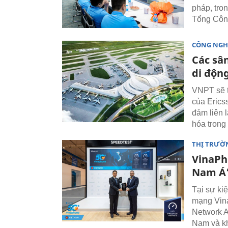
pháp, tro
Tổng Côn
CÔNG NGH
Các sâ
di độn
VNPT sẽ t
của Erics
đảm liên 
hóa trong 
THỊ TRƯỜ
VinaPh
Nam Á’
Tại sự ki
mạng Vina
Network A
Nam và k