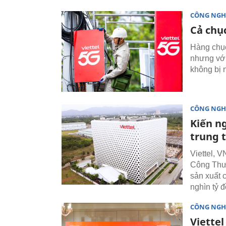
CÔNG NGH
Cả chục
Hàng chục
nhưng với
không bị
CÔNG NGH
Kiến ng
trung 
Viettel, 
Công Thươ
sản xuất 
nghìn tỷ 
CÔNG NGH
Viettel