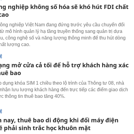
ng nghiệp không số hóa sẽ khó hút FDI chất
cao
ông nghiệp Việt Nam đang đứng trước yêu cầu chuyển đổi
ừ mô hình quản lý hạ tầng truyền thống sang quản trị dựa
iệu, công nghệ số và năng lượng thông minh để thu hút dòng
hất lượng cao.
Ệ
ng mở cửa cả tối để hỗ trợ khách hàng xác
huê bao
p dụng khóa SIM 1 chiều theo lộ trình của Thông tư 08, nhà
nhận lưu lượng khách hàng đến trực tiếp các điểm giao dịch
ực thông tin thuê bao tăng 40%.
Ệ
 nay, thuê bao di động khi đổi máy điện
ẽ phải sinh trắc học khuôn mặt