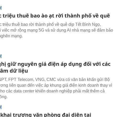
Ệ
 triệu thuê bao ào ạt rời thành phố về quê
 triệu thuê bao rời thành phố về quê dịp Tết Bình Ngọ,
 việc mở rộng mạng 5G và sử dụng AI nhà mạng sẽ đảm bảo
 nghẽn mạng.
Ệ
hị giữ nguyên giá điện áp dụng đối với các
tâm dữ liệu
VNPT, FPT Telecom, VNG, CMC vừa có văn bản khẩn gửi Bộ
ng liên quan đến việc áp khung giá điện kinh doanh thay vì
cho các data center khiến doanh nghiệp phải mất thêm cả
đồng.
Ệ
 khai trương văn phòng đại diện tại