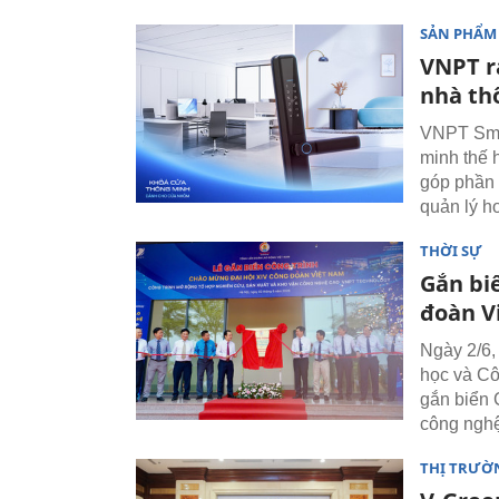
SẢN PHẨM
VNPT r
nhà th
VNPT Smar
minh thế 
góp phần 
quản lý h
THỜI SỰ
Gắn bi
đoàn V
Ngày 2/6,
học và Cô
gắn biển 
công ngh
THỊ TRƯỜ