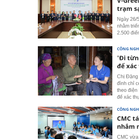
V-Gree
trạm sạ
Ngày 26/5
nhằm triển
2.500 điể
CÔNG NGH
'Đi từ
để xác
Chị Đặng 
đình chỉ c
theo điện
để xác th
CÔNG NGH
CMC tái
nhắm m
CMC vừa c