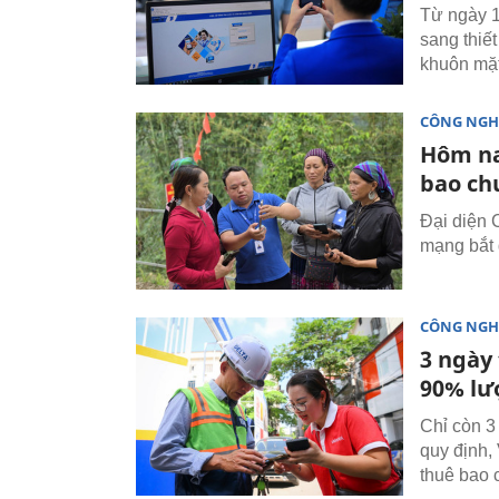
Từ ngày 1
sang thiết
khuôn mặt 
CÔNG NGH
Hôm na
bao ch
Đại diện 
mạng bắt 
CÔNG NGH
3 ngày
90% lư
Chỉ còn 3
quy định,
thuê bao 