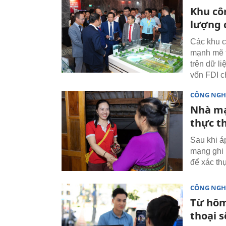
Khu cô
lượng 
Các khu c
mạnh mẽ t
trên dữ l
vốn FDI c
CÔNG NGH
Nhà mạ
thực t
Sau khi á
mạng ghi 
để xác th
CÔNG NGH
Từ hôm
thoại s