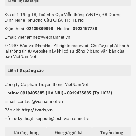
Liên hệ tòa soạn
Địa chỉ: Tầng 18, Toà nhà Cục Viễn thông (VNTA), 68 Dương
Đình Nghệ, phường Cầu Giấy, TP. Hà Nội.
Điện thoại:
02439369898
- Hotline:
0923457788
Email: vietnamnet@vietnamnet.vn
© 1997 Báo VietNamNet. All rights reserved. Chỉ được phát hành
lại thông tin từ website này khi có sự đồng ý bằng văn bản của
báo VietNamNet.
Liên hệ quảng cáo
Công ty Cổ phần Truyền thông VietNamNet
0919405885 (Hà Nội)
0919435885 (Tp.HCM)
Hotline:
-
Email: contact@vietnamnet.vn
http://vads.vn
Báo giá:
Hỗ trợ kỹ thuật: support@tech.vietnamnet.vn
Tải ứng dụng
Độc giả gửi bài
Tuyển dụng