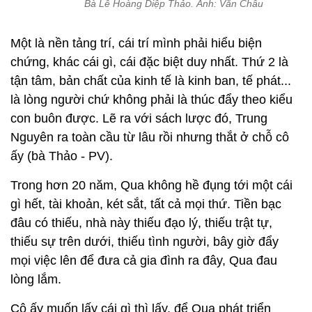
Bà Lê Hoàng Diệp Thảo. Ảnh: Văn Châu
Một là nền tảng trí, cái trí mình phải hiểu biện
chứng, khác cái gì, cái đặc biệt duy nhất. Thứ 2 là
tận tâm, bản chất của kinh tế là kinh ban, tế phát...
là lòng người chứ không phải là thúc đẩy theo kiểu
con buôn được. Lẽ ra với sách lược đó, Trung
Nguyên ra toàn cầu từ lâu rồi nhưng thắt ở chỗ cô
ấy (bà Thảo - PV).
Trong hơn 20 năm, Qua không hề đụng tới một cái
gì hết, tài khoản, két sắt, tất cả mọi thứ. Tiền bạc
đâu có thiếu, nhà này thiếu đạo lý, thiếu trật tự,
thiếu sự trên dưới, thiếu tình người, bây giờ đẩy
mọi việc lên để đưa cả gia đình ra đây, Qua đau
lòng lắm.
Cô ấy muốn lấy cái gì thì lấy, để Qua phát triển