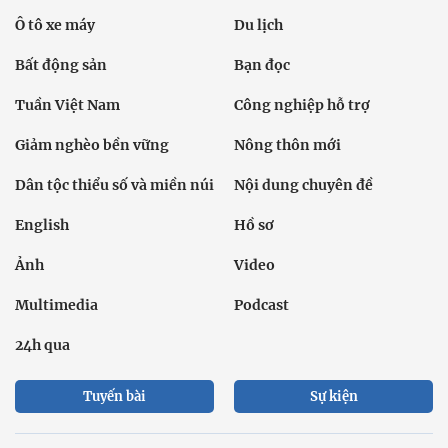
Ô tô xe máy
Du lịch
Bất động sản
Bạn đọc
Tuần Việt Nam
Công nghiệp hỗ trợ
Giảm nghèo bền vững
Nông thôn mới
Dân tộc thiểu số và miền núi
Nội dung chuyên đề
English
Hồ sơ
Ảnh
Video
Multimedia
Podcast
24h qua
Tuyến bài
Sự kiện