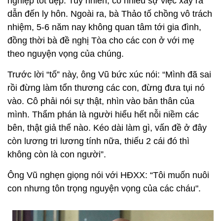
nghiệp tốt đẹp. Tuy nhiên, có nhiều sự việc xảy ra
dẫn đến ly hôn. Ngoài ra, bà Thảo tố chồng vô trách
nhiệm, 5-6 năm nay không quan tâm tới gia đình,
đồng thời bà đề nghị Tòa cho các con ở với mẹ
theo nguyện vọng của chúng.
Trước lời “tố” này, ông Vũ bức xúc nói: “Mình đã sai
rồi đừng làm tổn thương các con, đừng đưa tụi nó
vào. Cô phải nói sự thật, nhìn vào bản thân của
mình. Thẩm phán là người hiểu hết nỗi niềm các
bên, thật giả thế nào. Kéo dài làm gì, vấn đề ở đây
còn lương tri lương tính nữa, thiếu 2 cái đó thì
không còn là con người”.
Ông Vũ nghẹn giọng nói với HĐXX: “Tôi muốn nuôi
con nhưng tôn trọng nguyện vọng của các cháu".